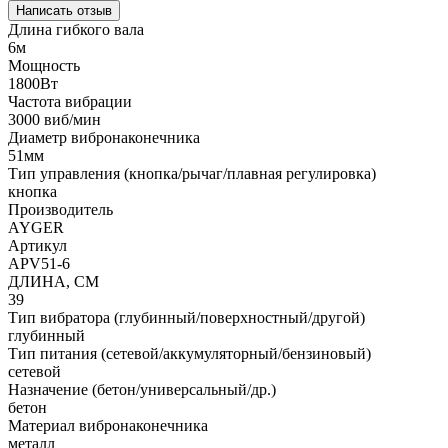
Написать отзыв
Длина гибкого вала
6м
Мощность
1800Вт
Частота вибрации
3000 виб/мин
Диаметр вибронаконечника
51мм
Тип управления (кнопка/рычаг/плавная регулировка)
кнопка
Производитель
AYGER
Артикул
APV51-6
ДЛИНА, СМ
39
Тип вибратора (глубинный/поверхностный/другой)
глубинный
Тип питания (сетевой/аккумуляторный/бензиновый)
сетевой
Назначение (бетон/универсальный/др.)
бетон
Материал вибронаконечника
металл