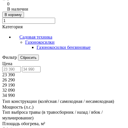
0
В наличии
В корзину
Категория
Садовая техника
Газонокосилки
Газонокосилки бензиновые
Фильтр
Сбросить
Цена
23 390
26 290
29 190
32 090
34 990
Тип конструкции (колёсная / самоходная / несамоходная)
Мощность (л.с.)
Тип выброса травы (в травосборник / назад / вбок /
мульчирование)
Площадь обогрева, м²