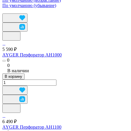
По умолчанию (возрастание)
По умолчанию (убывание)
5 590 ₽
AYGER Перфоратор AH1000
0
0
В наличии
В корзину
6 490 ₽
AYGER Перфоратор AH1100