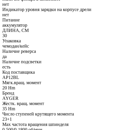
нет
Индикатор уровня зарядки на корпусе дрели
нет
Питание
аккумулятор
ДЛИНА, СМ
30
Упаковка
чемодан/кейс
Наличие реверса
да
Наличие подсветки
есть
Код поставщика
AP12BL
Мягк.вращ. момент
20 Hm
Бренд
AYGER
Жестк. вращ. момент
35 Hm
Число ступеней крутящего момента
23+1
Max частота вращения шпинделя
0-500/0-1800 об/мин