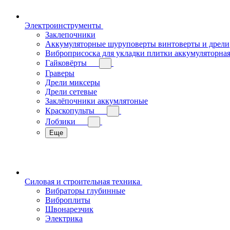
Электроинструменты
Заклепочники
Аккумуляторные шуруповерты винтоверты и дрели
Виброприсоска для укладки плитки аккумуляторна
Гайковёрты
Граверы
Дрели миксеры
Дрели сетевые
Заклёпочники аккумлятоные
Краскопульты
Лобзики
Еще
Силовая и строительная техника
Вибраторы глубинные
Виброплиты
Швонарезчик
Электрика