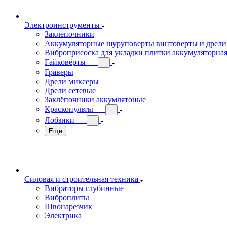
Электроинструменты
Заклепочники
Аккумуляторные шуруповерты винтоверты и дрели
Виброприсоска для укладки плитки аккумуляторна
Гайковёрты
Граверы
Дрели миксеры
Дрели сетевые
Заклёпочники аккумлятоные
Краскопульты
Лобзики
Еще
Силовая и строительная техника
Вибраторы глубинные
Виброплиты
Швонарезчик
Электрика